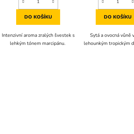
DO KOŠÍKU
DO KOŠÍKU
Intenzivní aroma zralých švestek s
Sytá a ovocná vůně v
lehkým tónem marcipánu.
lehounkým tropickým 