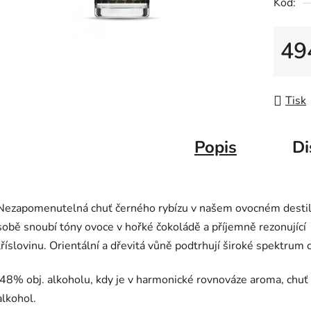
Kód:
z
5
49
hvězdič
Měrná
Tisk
Popis
Di
Nezapomenutelná chuť černého rybízu v našem ovocném destil
sobě snoubí tóny ovoce v hořké čokoládě a příjemně rezonující
tříslovinu. Orientální a dřevitá vůně podtrhují široké spektrum c
48% obj. alkoholu, kdy je v harmonické rovnováze aroma, chuť 
alkohol.