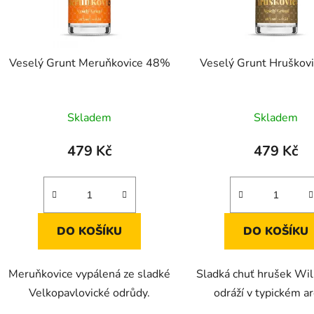
Veselý Grunt Meruňkovice 48%
Veselý Grunt Hruškov
Průměrné
Skladem
Skladem
hodnocení
produktu
479 Kč
479 Kč
je
5,0
z
5
DO KOŠÍKU
DO KOŠÍKU
hvězdiček.
Meruňkovice vypálená ze sladké
Sladká chuť hrušek Wil
Velkopavlovické odrůdy.
odráží v typickém a