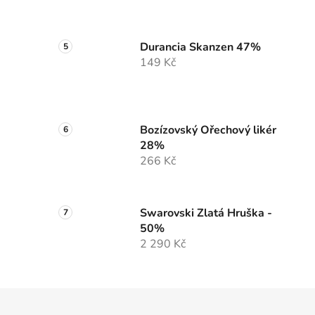
Durancia Skanzen 47%
149 Kč
Bozízovský Ořechový likér
28%
266 Kč
Swarovski Zlatá Hruška -
50%
2 290 Kč
Z