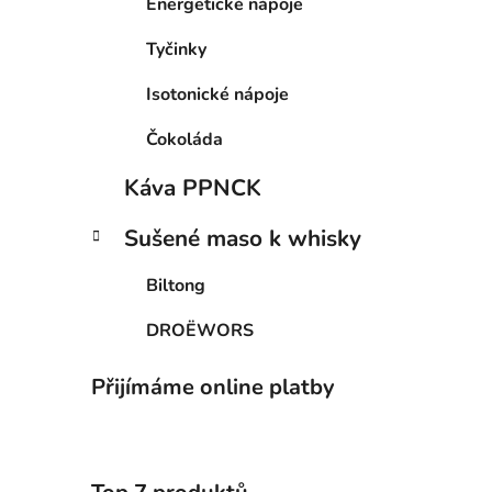
Energetické nápoje
Tyčinky
Isotonické nápoje
Čokoláda
Káva PPNCK
Sušené maso k whisky
Biltong
DROËWORS
Přijímáme online platby