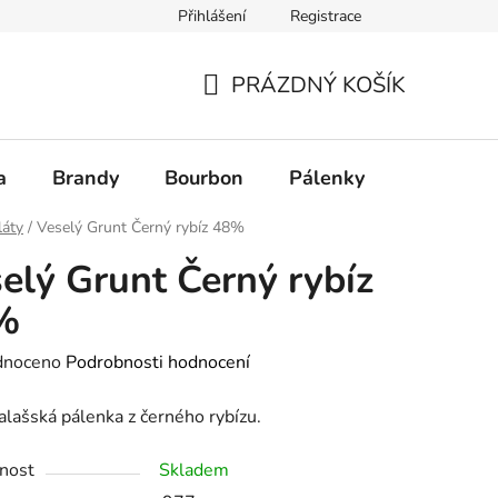
Přihlášení
Registrace
PRÁZDNÝ KOŠÍK
NÁKUPNÍ
KOŠÍK
a
Brandy
Bourbon
Pálenky
Rum
láty
/
Veselý Grunt Černý rybíz 48%
elý Grunt Černý rybíz
%
né
dnoceno
Podrobnosti hodnocení
ení
alašská pálenka z černého rybízu.
tu
nost
Skladem