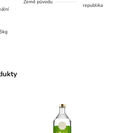
Země původu
republika
eální
,5kg
odukty