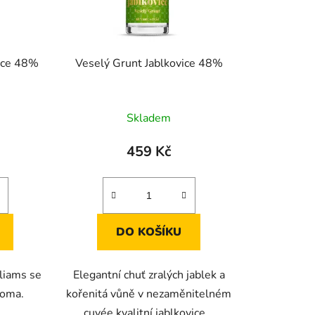
ice 48%
Veselý Grunt Jablkovice 48%
Skladem
459 Kč
DO KOŠÍKU
liams se
Elegantní chuť zralých jablek a
roma.
kořenitá vůně v nezaměnitelném
cuvée kvalitní jablkovice.