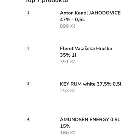
Top 7 produktů
Anton Kaapl JAHODOVICE
47% - 0,5L
899 Kč
Fleret Valašská Hruška
35% 1l
391 Kč
KEY RUM white 37,5% 0,5l
253 Kč
AMUNDSEN ENERGY 0,5L
15%
160 Kč