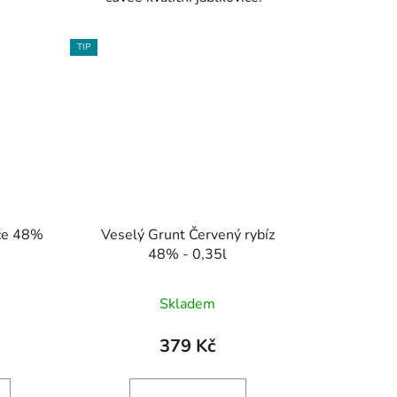
TIP
ice 48%
Veselý Grunt Červený rybíz
48% - 0,35l
Skladem
379 Kč