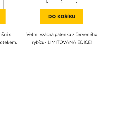
DO KOŠÍKU
išní s
Velmi vzácná pálenka z červeného
dotekem.
rybízu- LIMITOVANÁ EDICE!