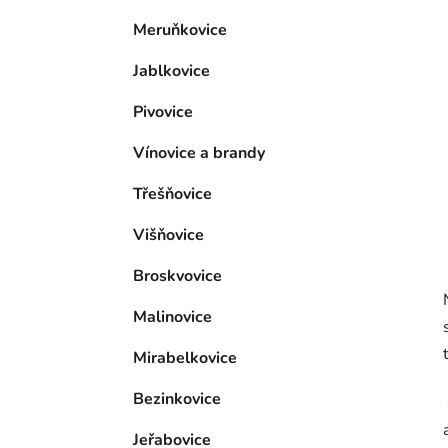
p
Meruňkovice
a
n
Jablkovice
e
l
Pivovice
Vínovice a brandy
Třešňovice
Višňovice
Broskvovice
Malinovice
Mirabelkovice
Bezinkovice
Jeřabovice