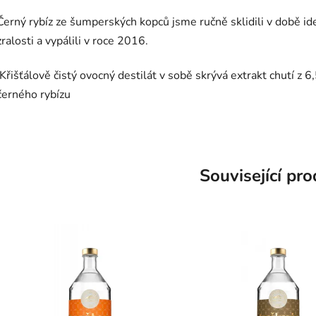
Černý rybíz ze šumperských kopců jsme ručně sklidili v době id
zralosti a vypálili v roce 2016.
Křišťálově čistý ovocný destilát v sobě skrývá extrakt chutí z 6
černého rybízu
Související pr