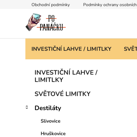
Přejít
Obchodní podmínky
Podmínky ochrany osobních
na
obsah
INVESTIČNÍ LAHVE / LIMITLKY
SVĚT
P
K
Přeskočit
INVESTIČNÍ LAHVE /
a
kategorie
o
LIMITLKY
t
s
e
t
SVĚTOVÉ LIMITKY
g
r
o
Destiláty
a
r
i
n
Slivovice
e
n
í
Hruškovice