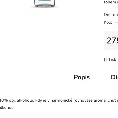
tónem 
z
5
Dostup
hvězdič
Kód:
27
Měrná
Tisk
Popis
Di
48% obj. alkoholu, kdy je v harmonické rovnováze aroma, chuť i
alkohol.