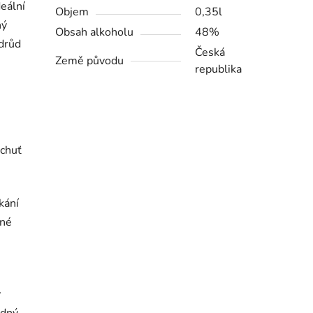
deální
Objem
0,35l
ný
Obsah alkoholu
48%
odrůd
Česká
Země původu
republika
e
 chuť
kání
mné
v