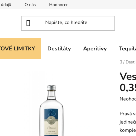
 údajů
O nás
Hodnocení obchodu
OVÉ LIMITKY
Destiláty
Aperitivy
Tequil
Domů
/
Desti
Ves
0,3
Průměr
Neoho
hodnoc
Pravá v
produk
jedineč
je
komplex
0,0