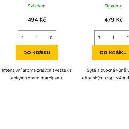
Skladem
Skladem
494 Kč
479 Kč
DO KOŠÍKU
DO KOŠÍKU
Intenzivní aroma zralých švestek s
Sytá a ovocná vůně v
lehkým tónem marcipánu.
lehounkým tropickým 