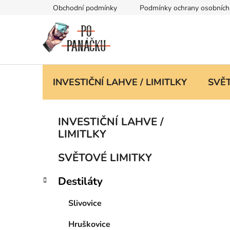
Přejít
Obchodní podmínky
Podmínky ochrany osobních
na
obsah
INVESTIČNÍ LAHVE / LIMITLKY
SVĚT
P
K
Přeskočit
INVESTIČNÍ LAHVE /
a
kategorie
o
LIMITLKY
t
s
e
t
SVĚTOVÉ LIMITKY
g
r
o
Destiláty
a
r
i
n
Slivovice
e
n
í
Hruškovice