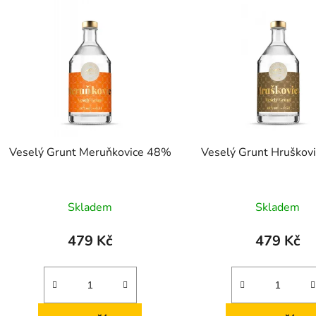
Veselý Grunt Meruňkovice 48%
Veselý Grunt Hruškov
Průměrné
Skladem
Skladem
hodnocení
produktu
479 Kč
479 Kč
je
5,0
z
5