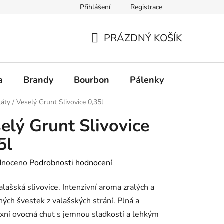
Přihlášení
Registrace
PRÁZDNÝ KOŠÍK
NÁKUPNÍ
KOŠÍK
a
Brandy
Bourbon
Pálenky
Rum
láty
/
Veselý Grunt Slivovice 0,35l
elý Grunt Slivovice
5l
né
dnoceno
Podrobnosti hodnocení
ení
alašská slivovice. Intenzivní aroma zralých a
tu
ných švestek z valašských strání. Plná a
ní ovocná chuť s jemnou sladkostí a lehkým