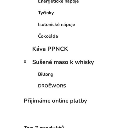
Energetické nápoje
Tyčinky
Isotonické nápoje
Čokoláda
Káva PPNCK
Sušené maso k whisky
Biltong
DROËWORS
Přijímáme online platby