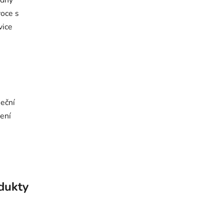
ádný
voce s
vice
neční
není
odukty