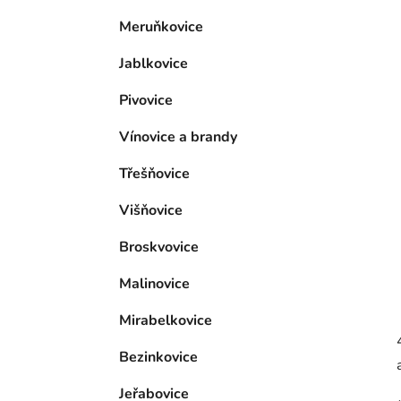
p
Meruňkovice
a
n
Jablkovice
e
l
Pivovice
Vínovice a brandy
Třešňovice
Višňovice
Broskvovice
Malinovice
Mirabelkovice
Bezinkovice
Jeřabovice