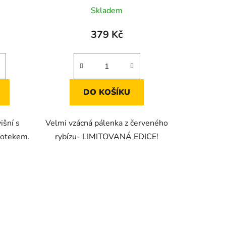
Skladem
379 Kč
DO KOŠÍKU
išní s
Velmi vzácná pálenka z červeného
dotekem.
rybízu- LIMITOVANÁ EDICE!