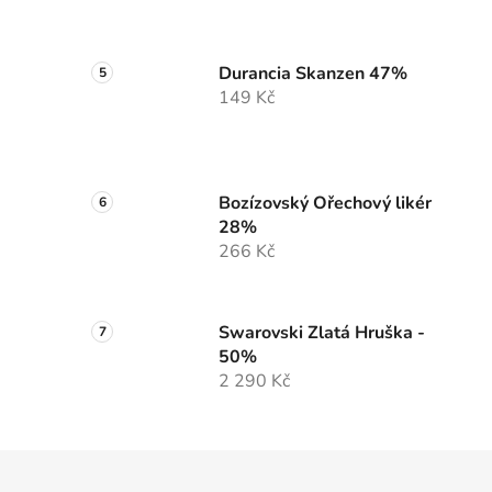
Durancia Skanzen 47%
149 Kč
Bozízovský Ořechový likér
28%
266 Kč
Swarovski Zlatá Hruška -
50%
2 290 Kč
Z