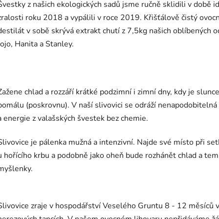
Švestky z našich ekologických sadů jsme ručně sklidili v době i
zralosti roku 2018 a vypálili v roce 2019.
Křišťálově čistý ovoc
destilát v sobě skrývá extrakt chutí z 7,5kg našich oblíbených 
Jojo, Hanita a Stanley
.
Zažene chlad a rozzáří krátké podzimní i zimní dny, kdy je slunc
pomálu (poskrovnu). V naší slivovici se odráží nenapodobitelná
a energie z valašských švestek bez chemie.
Slivovice je pálenka mužná a intenzivní. Najde své místo při set
u hořícího krbu a podobně jako oheň bude rozhánět chlad a te
myšlenky.
Slivovice zraje v hospodářství Veselého Gruntu 8 - 12 měsíců 