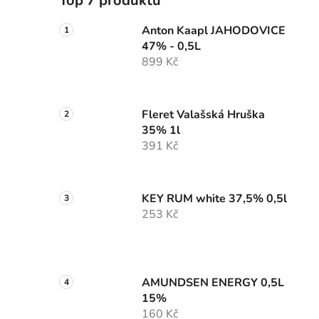
Top 7 produktů
Anton Kaapl JAHODOVICE
47% - 0,5L
899 Kč
Fleret Valašská Hruška
35% 1l
391 Kč
KEY RUM white 37,5% 0,5l
253 Kč
AMUNDSEN ENERGY 0,5L
15%
160 Kč