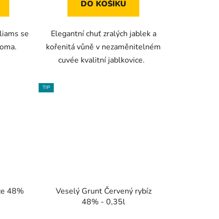
DO KOŠÍKU
liams se
Elegantní chuť zralých jablek a
roma.
kořenitá vůně v nezaměnitelném
cuvée kvalitní jablkovice.
TIP
ice 48%
Veselý Grunt Červený rybíz
48% - 0,35l