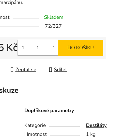
marcipánu.
nost
Skladem
ek.
72/327
5 Kč
DO KOŠÍKU
 cena:
Zeptat se
Sdílet
skuze
Doplňkové parametry
Kategorie
Destiláty
Hmotnost
1 kg