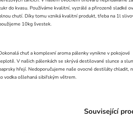
nerezových tancích.
V našem ovocném lihovaru nepřidáváme ž
cukr do kvasu. Používáme kvalitní, vyzrálé a přirozeně sladké o
plnou chutí. Díky tomu vzniká kvalitní produkt, třeba na 1l slivo
použijeme 10kg švestek.
Dokonalá chuť a komplexní aroma pálenky vynikne v pokojové
teplotě. V našich pálenkách se skrývá destilované slunce a slu
paprsky hřejí. Nedoporučujeme naše ovocné destiláty chladit, 
to vodka ošlehaná sibiřským větrem.
Související pr