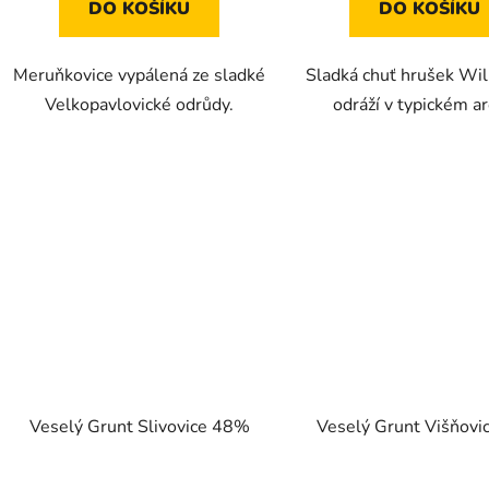
DO KOŠÍKU
DO KOŠÍKU
hvězdiček.
Meruňkovice vypálená ze sladké
Sladká chuť hrušek Wil
Velkopavlovické odrůdy.
odráží v typickém a
Veselý Grunt Slivovice 48%
Veselý Grunt Višňov