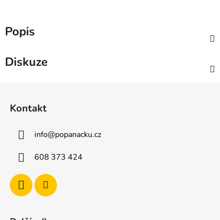
Popis
Diskuze
Z
á
Kontakt
p
a
info
@
popanacku.cz
t
í
608 373 424