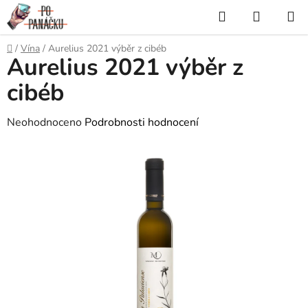
Přejít
Hledat
NÁKUP
na
KOŠÍK
obsah
Domů
/
Vína
/
Aurelius 2021 výběr z cibéb
Aurelius 2021 výběr z
cibéb
Průměrné
Neohodnoceno
Podrobnosti hodnocení
hodnocení
produktu
je
0,0
z
5
hvězdiček.