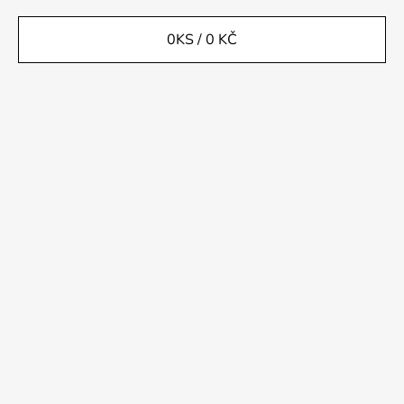
0
KS /
0 KČ