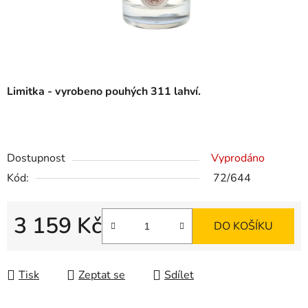
Limitka -
vyrobeno pouhých 311 lahví.
Dostupnost
Vyprodáno
Kód:
72/644
3 159 Kč
DO KOŠÍKU
Měrná cena:
Tisk
Zeptat se
Sdílet