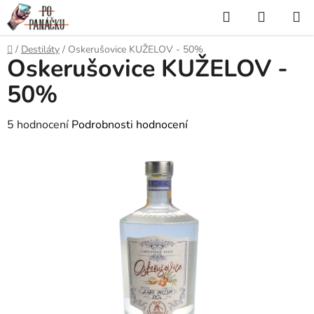
Přejít
Hledat
NÁKUP
na
KOŠÍK
obsah
Domů
/
Destiláty
/
Oskerušovice KUŽELOV - 50%
Oskerušovice KUŽELOV -
50%
Průměrné
5 hodnocení
Podrobnosti hodnocení
hodnocení
produktu
je
4,2
z
5
hvězdiček.