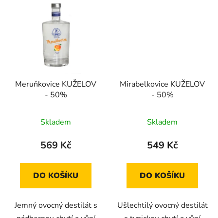
Meruňkovice KUŽELOV
Mirabelkovice KUŽELOV
- 50%
- 50%
Průměrné
Skladem
Skladem
hodnocení
produktu
569 Kč
549 Kč
je
2,8
DO KOŠÍKU
DO KOŠÍKU
z
5
Jemný ovocný destilát s
Ušlechtilý ovocný destilát
hvězdiček.