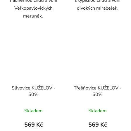
nádhernou chutí a vůní
s typickou chutí a vůní
Velkopavlovických
divokých mirabelek.
meruněk.
Slivovice KUŽELOV -
Třešňovice KUŽELOV -
50%
50%
Skladem
Skladem
569 Kč
569 Kč