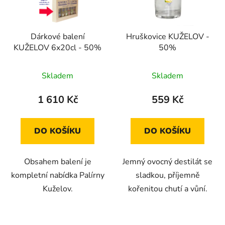
Dárkové balení
Hruškovice KUŽELOV -
KUŽELOV 6x20cl - 50%
50%
Skladem
Skladem
1 610 Kč
559 Kč
DO KOŠÍKU
DO KOŠÍKU
Obsahem balení je
Jemný ovocný destilát se
kompletní nabídka Palírny
sladkou, příjemně
Kuželov.
kořenitou chutí a vůní.