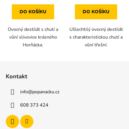
DO KOŠÍKU
DO KOŠÍKU
Ovocný destilát s chutí a
Ušlechtilý ovocný destilát
vůní slivovice krásného
s charakteristickou chutí a
Horňácka.
vůní třešní.
Z
á
Kontakt
p
a
info
@
popanacku.cz
t
í
608 373 424