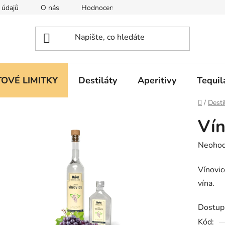
 údajů
O nás
Hodnocení obchodu
OVÉ LIMITKY
Destiláty
Aperitivy
Tequil
Domů
/
Desti
Ví
Průměr
Neoho
hodnoc
Vínovic
produk
vína.
je
0,0
Dostup
z
Kód: