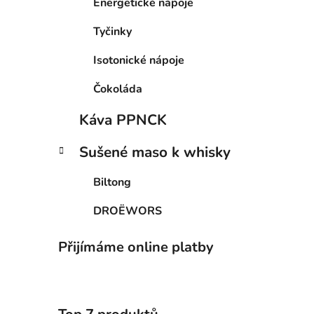
Energetické nápoje
Tyčinky
Isotonické nápoje
Čokoláda
Káva PPNCK
Sušené maso k whisky
Biltong
DROËWORS
Přijímáme online platby