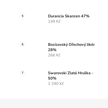
Durancia Skanzen 47%
149 Kč
Bozízovský Ořechový likér
28%
266 Kč
Swarovski Zlatá Hruška -
50%
2 290 Kč
Z