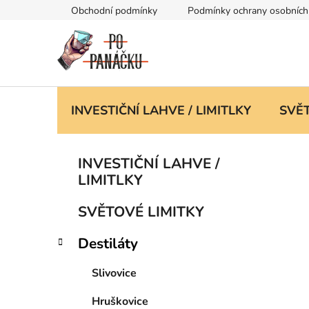
Přejít
Obchodní podmínky
Podmínky ochrany osobních
na
obsah
INVESTIČNÍ LAHVE / LIMITLKY
SVĚT
P
K
Přeskočit
INVESTIČNÍ LAHVE /
a
kategorie
o
LIMITLKY
t
s
e
t
SVĚTOVÉ LIMITKY
g
r
o
Destiláty
a
r
i
n
Slivovice
e
n
í
Hruškovice