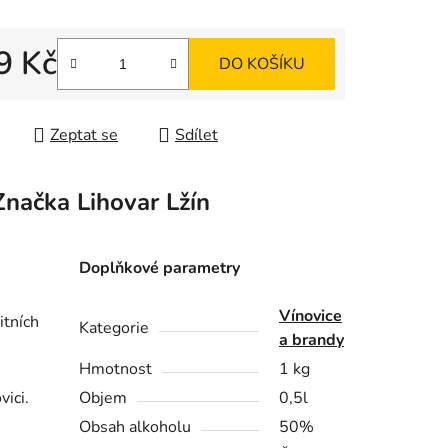
ek.
9 Kč
DO KOŠÍKU
 cena:
Zeptat se
Sdílet
Značka
Lihovar Lžín
Doplňkové parametry
Vínovice
itních
Kategorie
a brandy
Hmotnost
1 kg
vici.
Objem
0,5l
Obsah alkoholu
50%