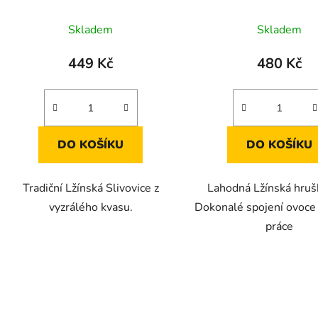
Průměrné
Průměr
Skladem
Skladem
hodnocení
hodnoc
produktu
produk
449 Kč
480 Kč
je
je
3,7
4,7
z
z
5
5
DO KOŠÍKU
DO KOŠÍKU
hvězdiček.
hvězdič
Tradiční Lžínská Slivovice z
Lahodná Lžínská hruš
vyzrálého kvasu.
Dokonalé spojení ovoce 
práce