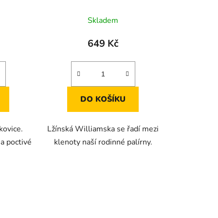
né
Průměrné
Skladem
ení
hodnocení
tu
produktu
649 Kč
je
2,3
z
5
DO KOŠÍKU
ek.
hvězdiček.
kovice.
Lžínská Williamska se řadí mezi
a poctivé
klenoty naší rodinné palírny.