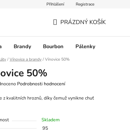
Přihlášení
Registrace
PRÁZDNÝ KOŠÍK
NÁKUPNÍ
KOŠÍK
a
Brandy
Bourbon
Pálenky
Rum
láty
/
Vínovice a brandy
/
Vínovice 50%
novice 50%
né
dnoceno
Podrobnosti hodnocení
ení
e z kvalitních hroznů, díky čemuž vynikne chuť
tu
nost
Skladem
95