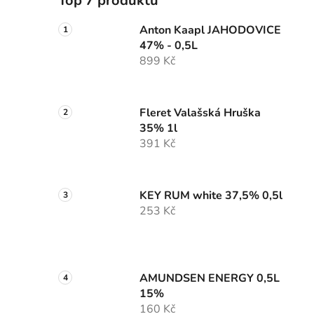
Top 7 produktů
Anton Kaapl JAHODOVICE
47% - 0,5L
899 Kč
Fleret Valašská Hruška
35% 1l
391 Kč
KEY RUM white 37,5% 0,5l
253 Kč
AMUNDSEN ENERGY 0,5L
15%
160 Kč