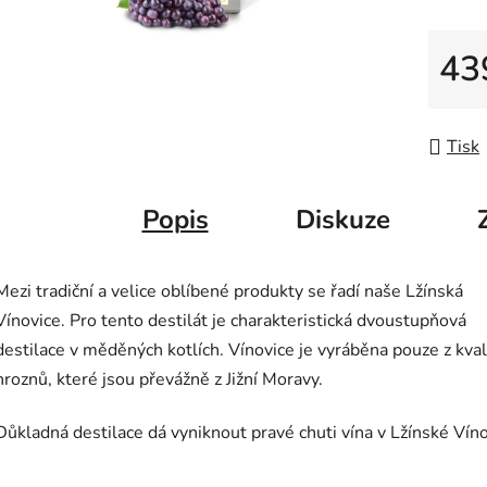
5
hvězdič
43
Měrná
Tisk
Popis
Diskuze
Mezi tradiční a velice oblíbené produkty se řadí naše Lžínská
Vínovice. Pro tento destilát je charakteristická dvoustupňová
destilace v měděných kotlích. Vínovice je vyráběna pouze z kval
hroznů, které jsou převážně z Jižní Moravy.
Důkladná destilace dá vyniknout pravé chuti vína v Lžínské Víno