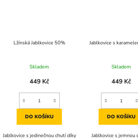
Lžínská Jablkovice 50%
Jablkovice s karame
Průměrné
Skladem
Skladem
hodnocení
produktu
449 Kč
449 Kč
je
5,0
z
5
DO KOŠÍKU
DO KOŠÍKU
hvězdiček.
Jablkovice s jedinečnou chutí díky
Jablkovice s jemnou c