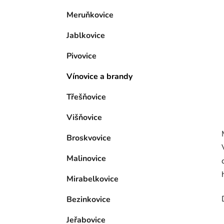
p
Meruňkovice
a
n
Jablkovice
e
l
Pivovice
Vínovice a brandy
Třešňovice
Višňovice
Broskvovice
Malinovice
Mirabelkovice
Bezinkovice
Jeřabovice