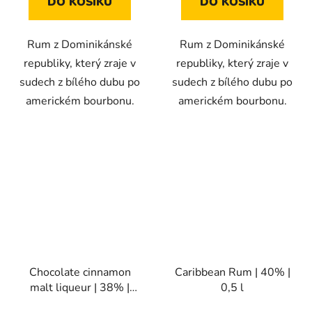
DO KOŠÍKU
DO KOŠÍKU
Rum z Dominikánské
Rum z Dominikánské
republiky, který zraje v
republiky, který zraje v
sudech z bílého dubu po
sudech z bílého dubu po
americkém bourbonu.
americkém bourbonu.
Chocolate cinnamon
Caribbean Rum | 40% |
malt liqueur | 38% |
0,5 l
0,5l