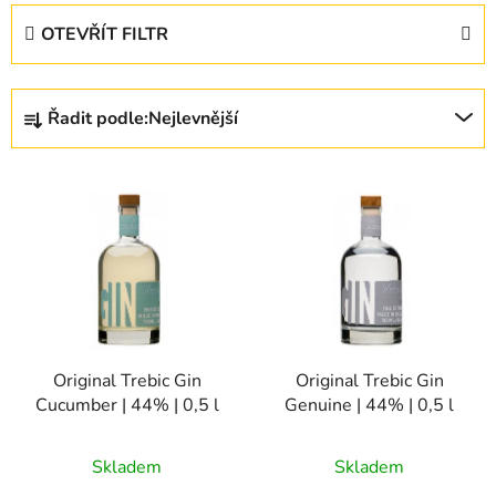
OTEVŘÍT FILTR
Ř
Řadit podle:
Nejlevnější
a
z
V
e
ý
n
p
í
i
p
s
r
p
o
r
d
Original Trebic Gin
Original Trebic Gin
o
u
Cucumber | 44% | 0,5 l
Genuine | 44% | 0,5 l
d
k
u
t
Skladem
Skladem
k
ů