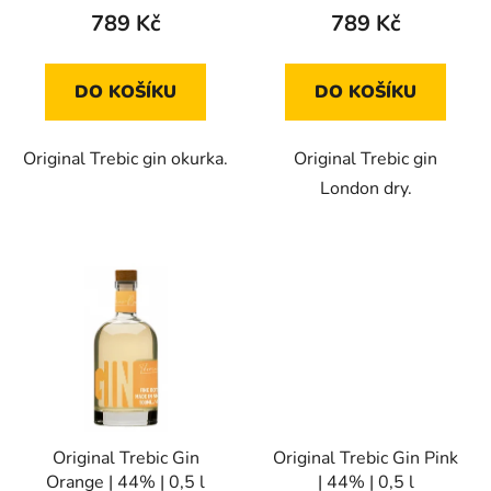
t
789 Kč
789 Kč
ů
DO KOŠÍKU
DO KOŠÍKU
Original Trebic gin okurka.
Original Trebic gin
London dry.
Original Trebic Gin
Original Trebic Gin Pink
Orange | 44% | 0,5 l
| 44% | 0,5 l