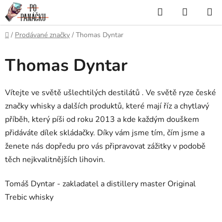
Přejít
Hledat
NÁKUP
na
KOŠÍK
obsah
Domů
/
Prodávané značky
/
Thomas Dyntar
Thomas Dyntar
Vítejte ve světě ušlechtilých destilátů . Ve světě ryze české
značky whisky a dalších produktů, které mají říz a chytlavý
příběh, který píši od roku 2013 a kde každým douškem
přidáváte dílek skládačky. Díky vám jsme tím, čím jsme a
ženete nás dopředu pro vás připravovat zážitky v podobě
těch nejkvalitnějších lihovin.
Tomáš Dyntar - zakladatel a distillery master Original
Trebic whisky